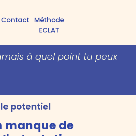
Contact
Méthode
ECLAT
 jamais à quel point tu peux
le potentiel
un manque de